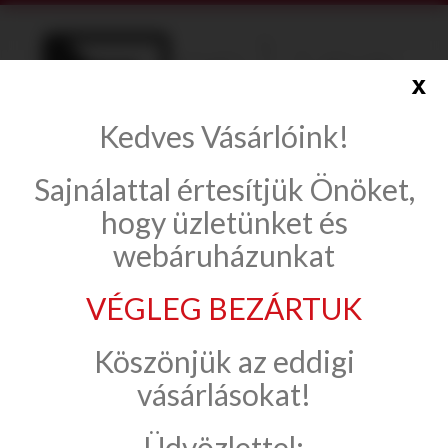
x
Kedves Vásárlóink!
info@onlinecsempe.hu
Sajnálattal értesítjük Önöket,
Fiók létrehozása
Belépés
hogy üzletünket és
webáruházunkat
VÉGLEG BEZÁRTUK
Csempe, padlólap
Paradyz Ceramika
Köszönjük az eddigi
Herrera
vásárlásokat!
Üdvözlettel:
Herrera