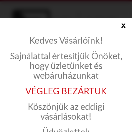
x
Kedves Vásárlóink!
info@onlinecsempe.hu
Sajnálattal értesítjük Önöket,
Fiók létrehozása
Belépés
hogy üzletünket és
webáruházunkat
VÉGLEG BEZÁRTUK
Csaptelepek
Gyártók szerint
Köszönjük az eddigi
Deante
Anemon
vásárlásokat!
Üdvözlettel:
Anemon