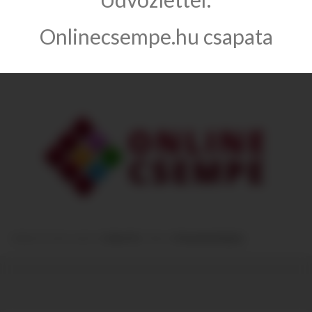
Információ
Onlinecsempe.hu csapata
Kategóriák
Module from the creators of
Guitar Pro
:: More at
Prestashop Modules