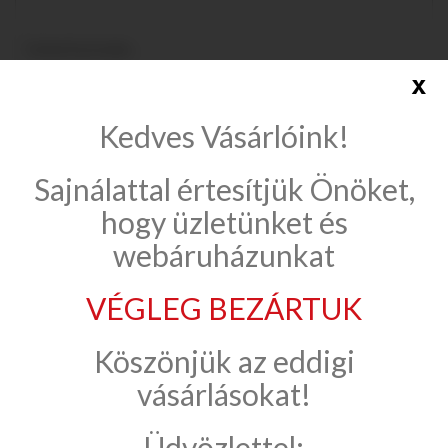
Grohe Eurostyle...
x
Összehasonlítás
Kedves Vásárlóink!
Sajnálattal értesítjük Önöket,
Összehasonlítás (
0
)
hogy üzletünket és
webáruházunkat
1 - 4 (összesen 4)
VÉGLEG BEZÁRTUK
EUROSTYLE COSMOPOLITAN
Köszönjük az eddigi
INFORMÁCIÓK
vásárlásokat!
Üdvözlettel: