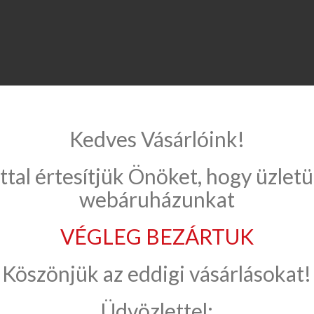
Kedves Vásárlóink!
ttal értesítjük Önöket, hogy üzlet
webáruházunkat
VÉGLEG BEZÁRTUK
Köszönjük az eddigi vásárlásokat!
Üdvözlettel: