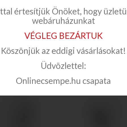
ttal értesítjük Önöket, hogy üzlet
webáruházunkat
VÉGLEG BEZÁRTUK
Köszönjük az eddigi vásárlásokat!
Üdvözlettel:
 Bázis álló WC lapos...
Alföldi Bázis álló WC mély...
Onlinecsempe.hu csapata