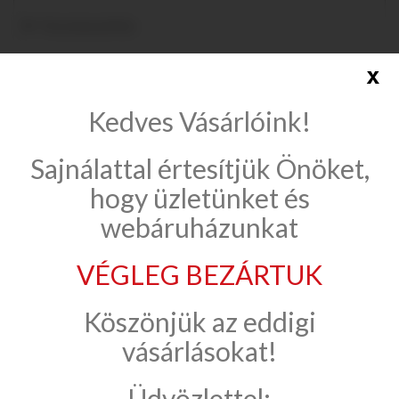
Összehasonlítás
x
Kedves Vásárlóink!
Sajnálattal értesítjük Önöket,
hogy üzletünket és
webáruházunkat
VÉGLEG BEZÁRTUK
Köszönjük az eddigi
vásárlásokat!
Üdvözlettel: