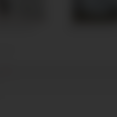
y Euphoria PDD íves...
Radaway Fuenta New PDD íves
szesen 11)