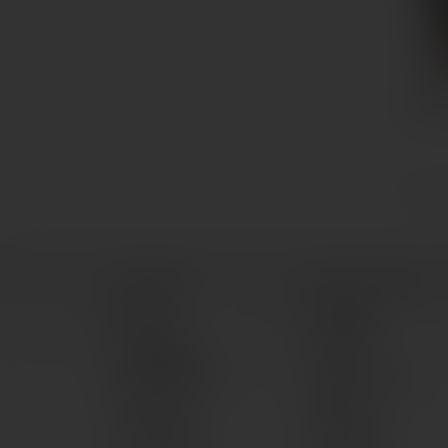
Radawa
1 - 11 (ös
Üzleteink
Akciós termékek
Rólunk
Csempe,
padlólap
Általános
Szerződési
Vinyl
Feltételek (ÁSZF)
padlóburkolat
Szállítási
Dekor
információk
falburkolat