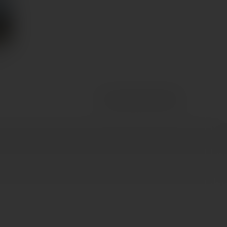
...
Összehasonlítás (
0
)