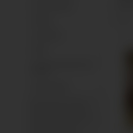
100X1
Dekor falburkolat
Padlólap
Sorrend
Csaptelepek
1 - 11 (ös
Kádak
Szaniter (mosdó, WC, bidé,
piszoár)
Zuhanykabinok
80x80 szögletes zuhanykabin
90x90 szögletes zuhanykabin
100x100 szögletes zuhanykabin
80x80 íves zuhanykabin