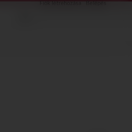
Fiók létrehozása
Belépés