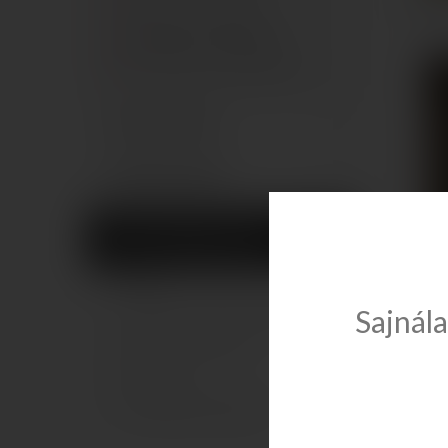
Radawa
90x90 íves zuhanykabin
100x100 íves zuhanykabin
Aszimmetrikus zuhanykabinok
Zuhanytálcák
Segédanyagok
INFORMÁCIÓK
Rólunk
Sajnála
Általános Szerződési Feltételek (ÁSZF)
Radaw
Szállítási információk
Elállási jog
Adatvédelmi nyilatkozat