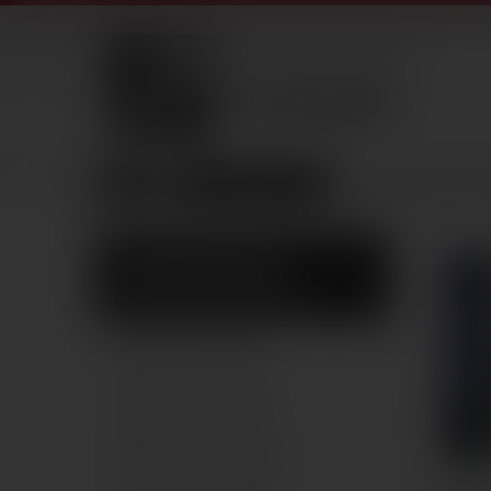
Zuhanykabinok
100x100 íves zuh
100X100 ÍVES
ZUHANYKABIN
Akciós termékek
Csempe, padlólap
Vinyl padlóburkolat