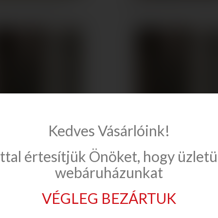
y Torrenta PDD íves...
Radaway Premium Plus A 1900.
Kedves Vásárlóink!
ttal értesítjük Önöket, hogy üzlet
ay Premium Plus A 1900...
Radaway Premium Plus A 1900.
webáruházunkat
VÉGLEG BEZÁRTUK