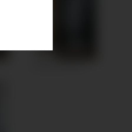
Radaway Almatea PDD íves...