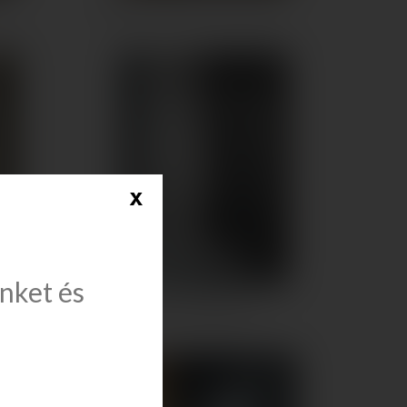
..
Radaway Premium Plus A 1900...
x
ünket és
..
Radaway EOS II PDD íves...