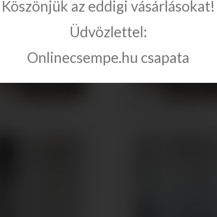
Köszönjük az eddigi vásárlásokat!
Üdvözlettel:
Onlinecsempe.hu csapata
y Almatea PDD íves...
Radaway Almatea PDD íves...