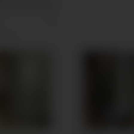
00 ÍVES ZUHANYKABIN
--
szesen 11)