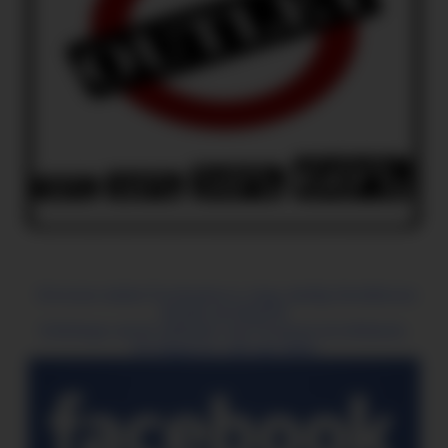
Kövessen minket Facebookon is, hogy mindig értesülhessen
aktuális akcióinkról!
Különleges akciós ajánlatok csak Facebook követőinknek.
Ne hagyja ki, csak egy klikk!