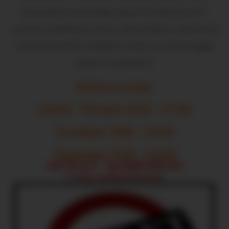
Amennyiben nem találja meg az Ön által keresett
csempét, padlólapot, kádat, zuhanykabint, csaptelepet
webáruházunkban, küldjön e-mailt, és mi készséggel
adunk rá árajánlatot.
Nyitva tartás:
Hétfő - Péntek: 8:00 - 17:00
Szombat: 9:00 - 13:00
Vasárnap: 9:00 - 12:00
OUTLET - KIÁRUSÍTÁS
Csempe, padlólap kiárusítás