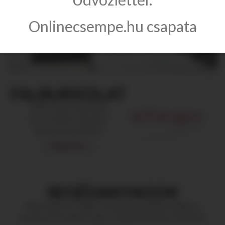
Onlinecsempe.hu csapata
FALBURKOLAT
STEGU dekor falburkolat
kül- és beltérre egyaránt
akár azonnal, raktárról
Megnézem
SEGÉDANYAGOK
Mapei ragasztó, fugázó, vízszigetelő anyagok, budapesti
bemutatótermünkben (vagy csempeboltunkban), készletről.