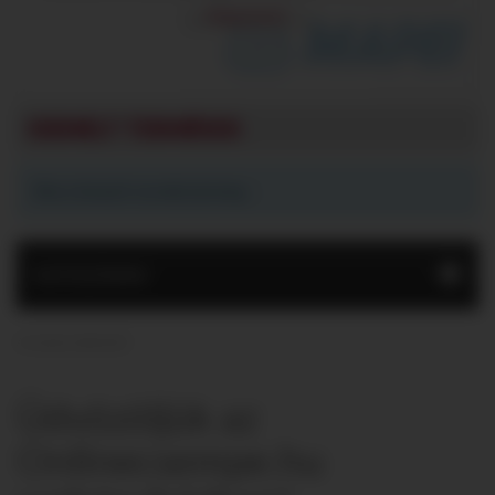
Megnézem!
KIEMELT TERMÉKEK
Nincs kiemelt termék jelenleg.
KATEGÓRIÁK
A csempe-webáruház!
Üdvözöljük az
Onlinecsempe.hu