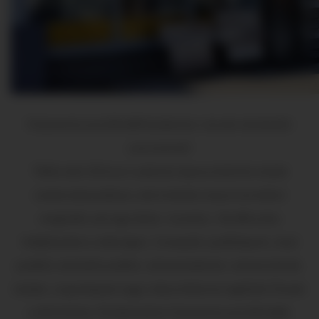
Folyamatosan bővülő kínálattal, várunk mindenkit
szeretettel!
Több mint 20 éves szakmai tapasztalattal várjuk
webáruházunkban, ahol minden olyan terméket
megtalál, ami egy lakás-, konyha-, fürdőszoba
felújításához szükséges. Csempék, padlólapok, vinyl
padlók, laminált padlók, zuhanykabinok, zuhanytálcák,
kádak, csaptelepek nagy választékával segítünk Önnek
a döntésben. Kínálatunkat folyamatosan bővítjük.