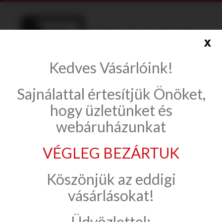
x
Kedves Vásárlóink!
info@onlinecsempe.hu
Sajnálattal értesítjük Önöket,
Fiók létrehozása
Belépés
hogy üzletünket és
webáruházunkat
VÉGLEG BEZÁRTUK
LA FABBRICA
Köszönjük az eddigi
KAURI TASMAN
Akciós áron!
vásárlásokat!
Üdvözlettel: