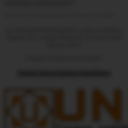
webáruházban!
Valahol már látta? De túl drágának találta? Rendelje meg nálunk olcsóbban.
Ez idő alatt kérdéseiket csak emailben
tegyék fel, megpróbálunk mihamarabb
választ adni.
Megértésüket köszönjük!
Várjuk bemutatótermünkben!