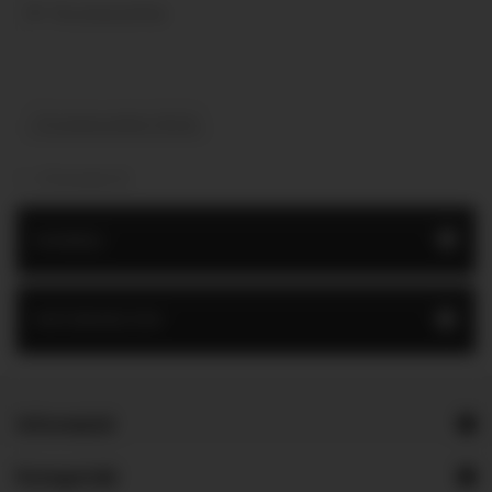
Összehasonlítás
Összehasonlítás (
0
)
1 - 2 (összesen 2)
MARBEL
INFORMÁCIÓK
Információ
Kategóriák