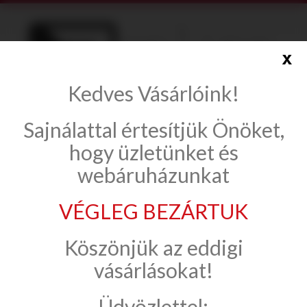
x
Kedves Vásárlóink!
info@onlinecsempe.hu
Sajnálattal értesítjük Önöket,
Fiók létrehozása
Belépés
hogy üzletünket és
webáruházunkat
VÉGLEG BEZÁRTUK
Csempe, padlólap
Domino Ceramika
Köszönjük az eddigi
Marbel
vásárlásokat!
Üdvözlettel:
Marbel