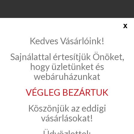
x
Kedves Vásárlóink!
Sajnálattal értesítjük Önöket,
VELVETIA
hogy üzletünket és
webáruházunkat
VÉGLEG BEZÁRTUK
ARTÉ CERAMIKA
Köszönjük az eddigi
INFORMÁCIÓK
vásárlásokat!
Üdvözlettel: