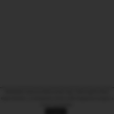
Weboldalunk cookie-kat (sütiket) használ, hogy a lehető legjobb élményt
tudjuk biztosítani. A weboldalunkon történő további böngészéssel hozzájárul a
cookie-k használatához.
Elfogadom