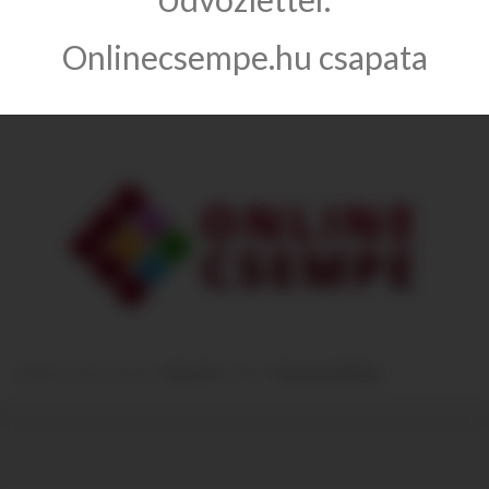
Információ
Onlinecsempe.hu csapata
Kategóriák
Module from the creators of
Guitar Pro
:: More at
Prestashop Modules