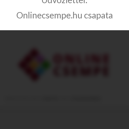
Információ
Onlinecsempe.hu csapata
Kategóriák
Module from the creators of
Guitar Pro
:: More at
Prestashop Modules