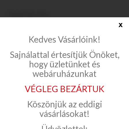
Tubadzin Cielo e Terra...
x
Összehasonlítás
Kedves Vásárlóink!
Sajnálattal értesítjük Önöket,
Összehasonlítás (
0
)
hogy üzletünket és
webáruházunkat
1 - 6 (összesen 6)
VÉGLEG BEZÁRTUK
CIELO E TERRA
Köszönjük az eddigi
INFORMÁCIÓK
vásárlásokat!
Üdvözlettel: