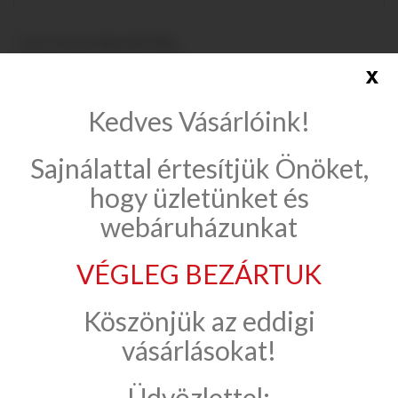
Ferro Stratos Black BSC6BL...
x
Összehasonlítás
Kedves Vásárlóink!
Sajnálattal értesítjük Önöket,
Összehasonlítás (
0
)
hogy üzletünket és
webáruházunkat
1 - 8 (összesen 8)
VÉGLEG BEZÁRTUK
STRATOS BLACK
Köszönjük az eddigi
INFORMÁCIÓK
vásárlásokat!
Üdvözlettel: