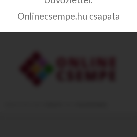
Információ
Onlinecsempe.hu csapata
Kategóriák
Module from the creators of
Guitar Pro
:: More at
Prestashop Modules