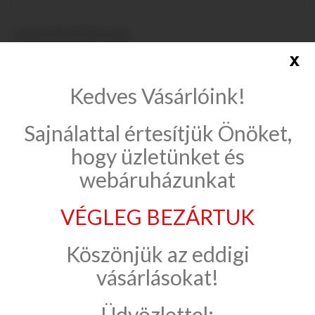
Marmy Mini 40x20 mosdó
x
Összehasonlítás
Kedves Vásárlóink!
Sajnálattal értesítjük Önöket,
Összehasonlítás (
0
)
hogy üzletünket és
webáruházunkat
1 - 7 (összesen 7)
VÉGLEG BEZÁRTUK
KÉZMOSÓK
Köszönjük az eddigi
INFORMÁCIÓK
vásárlásokat!
Üdvözlettel: