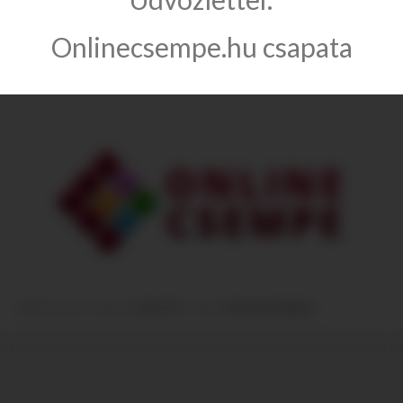
Információ
Onlinecsempe.hu csapata
Kategóriák
Module from the creators of
Guitar Pro
:: More at
Prestashop Modules