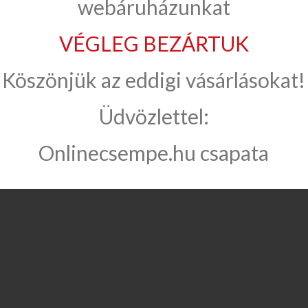
webáruházunkat
VÉGLEG BEZÁRTUK
Köszönjük az eddigi vásárlásokat!
Üdvözlettel:
Onlinecsempe.hu csapata