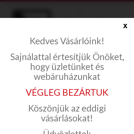
x
Kedves Vásárlóink!
info@onlinecsempe.hu
Sajnálattal értesítjük Önöket,
Fiók létrehozása
Belépés
hogy üzletünket és
webáruházunkat
VÉGLEG BEZÁRTUK
Csempe, padlólap
APE Ceramica
Köszönjük az eddigi
Work
vásárlásokat!
Üdvözlettel:
Work