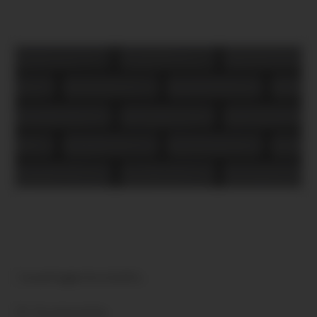
Cerrad Foggia Gris 6,5x24,5...
Összehasonlítás