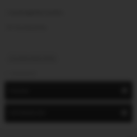
Cerrad Foggia Nero 6,5x24,5...
Összehasonlítás
Összehasonlítás (
0
)
1 - 3 (összesen 3)
FOGGIA
INFORMÁCIÓK