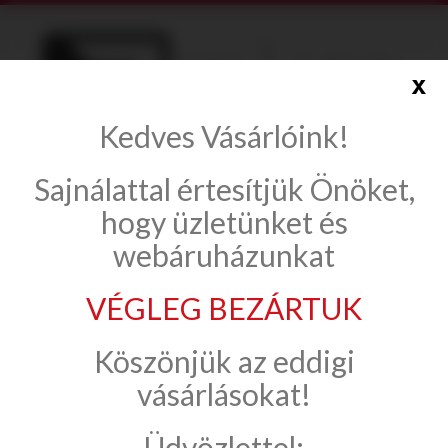
x
Kedves Vásárlóink!
info@onlinecsempe.hu
Sajnálattal értesítjük Önöket,
Fiók létrehozása
Belépés
hogy üzletünket és
webáruházunkat
VÉGLEG BEZÁRTUK
Csempe, padlólap
Cerrad
Köszönjük az eddigi
Foggia
vásárlásokat!
Üdvözlettel:
Foggia