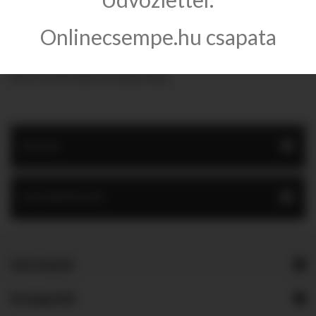
Stegu Rimini beltéri dekor falburkolat.
Onlinecsempe.hu csapata
RIMINI
Nincs termék ebben a kategóriában
RIMINI
INFORMÁCIÓK
Információ
Kategóriák