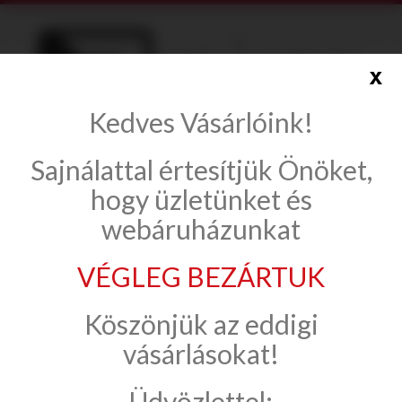
x
Kedves Vásárlóink!
info@onlinecsempe.hu
Sajnálattal értesítjük Önöket,
Fiók létrehozása
Belépés
hogy üzletünket és
webáruházunkat
VÉGLEG BEZÁRTUK
Dekor falburkolat
STEGU
Köszönjük az eddigi
Beltéri burkolat
Rimini
vásárlásokat!
Üdvözlettel:
Rimini